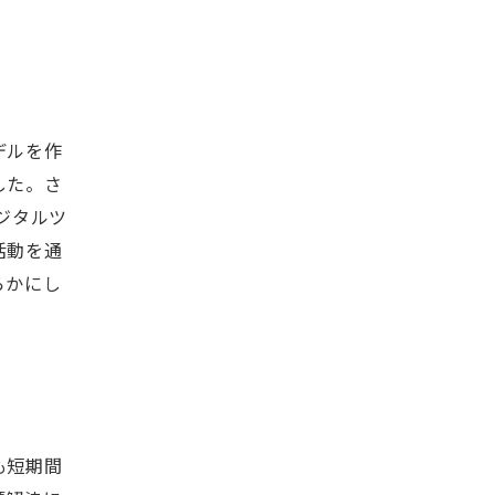
デルを作
した。さ
ジタルツ
活動を通
らかにし
も短期間