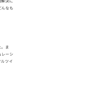
題解決に
どんなも
た。ま
ュレーシ
タルツイ