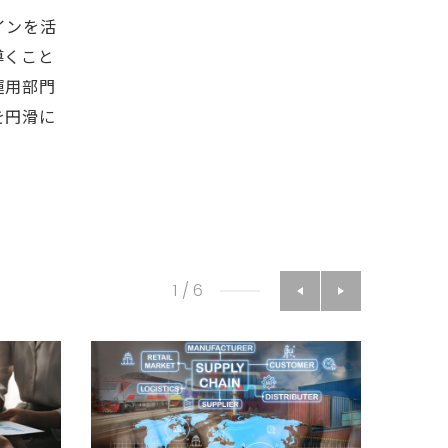
インを活
導くこと
運用部門
を円滑に
1
/
6