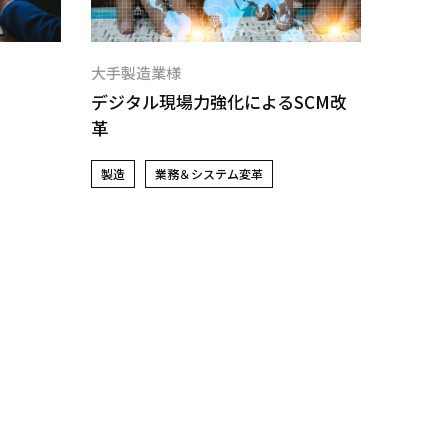
大手製造業様
大手製
デジタル現場力強化によるSCM改
新ヘル
革
クト推
製造
業務＆システム変革
製造