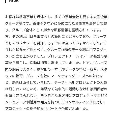
お客様は鉄道事業を母体とし、多くの事業会社を要する大手企業
グループ様です。首都圏を中心に多岐にわたる事業を展開してお
り、グループ全体として膨大な顧客情報を蓄積されています。一
方、その利活用は各事業会社の範囲にとどまっており、グループ
としてのシナジーを発揮するまでには至っていませんでした。こ
うした状況を打開すべく、グループ横断のデータ利活用プロジェ
クトが立ち上がりました。プロジェクトチームはデータ基盤の構
築から着手し、活動は順調に進捗していました。他方、グループ
内の期待は大きく、顧客IDの一本化やデータの整理・統合、スタ
ッフの教育、グループ各社のマーケティングニーズへの対応な
ど、課題は山積していました。データ利活用プロジェクトの人員
は限られているため、無駄なく効率的に活動しなければ関係者の
要望に応えられない。そう考えたお客様はプロジェクトマネジメ
ントとデータ利活用の知見を持つULSコンサルティングに対し、
プロジェクトの総合的なサポートを依頼されました。