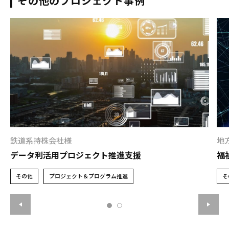
その他のプロジェクト事例
鉄道系持株会社様
地
データ利活用プロジェクト推進支援
福
その他
プロジェクト＆プログラム推進
そ