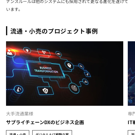
ナンスルールは他のシステムにも採用されて更なる進化を遂げて
います。
流通・小売のプロジェクト事例
大手流通業様
専
サプライチェーンDXのビジネス企画
I
流通・小売
デジタル＆IT戦略立案
流