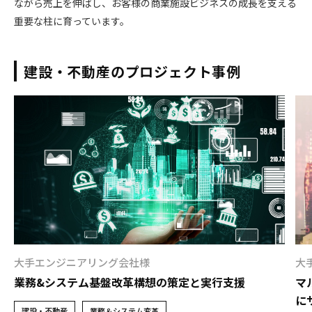
ながら売上を伸ばし、お客様の商業施設ビジネスの成長を支える
重要な柱に育っています。
建設・不動産のプロジェクト事例
大手エンジニアリング会社様
大
業務&システム基盤改革構想の策定と実行支援
マ
に
建設・不動産
業務＆システム変革