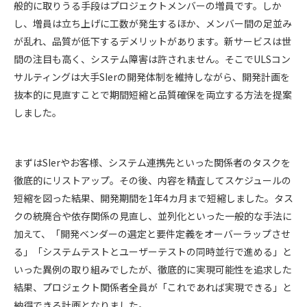
般的に取りうる手段はプロジェクトメンバーの増員です。しか
し、増員は立ち上げに工数が発生するほか、メンバー間の足並み
が乱れ、品質が低下するデメリットがあります。新サービスは世
間の注目も高く、システム障害は許されません。そこでULSコン
サルティングは大手SIerの開発体制を維持しながら、開発計画を
抜本的に見直すことで期間短縮と品質確保を両立する方法を提案
しました。
まずはSIerやお客様、システム連携先といった関係者のタスクを
徹底的にリストアップ。その後、内容を精査してスケジュールの
短縮を図った結果、開発期間を1年4カ月まで短縮しました。タス
クの統廃合や依存関係の見直し、並列化といった一般的な手法に
加えて、「開発ベンダーの選定と要件定義をオーバーラップさせ
る」「システムテストとユーザーテストの同時並行で進める」と
いった異例の取り組みでしたが、徹底的に実現可能性を追求した
結果、プロジェクト関係者全員が「これであれば実現できる」と
納得できる計画となりました。