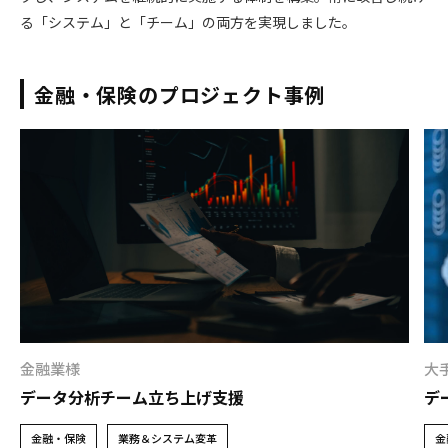
る「システム」と「チーム」の両方を実現しました。
金融・保険のプロジェクト事例
金融業様
大
データ分析チーム立ち上げ支援
デ
金融・保険
業務＆システム変革
金