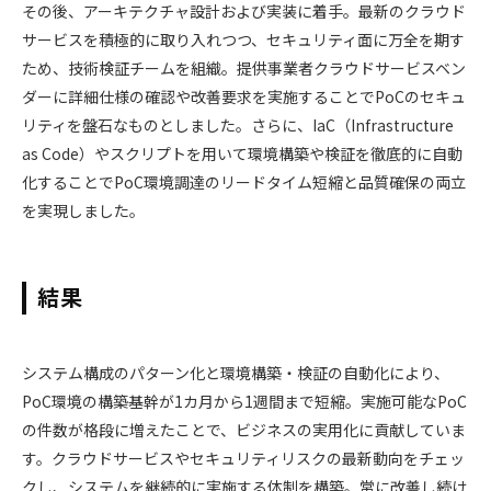
その後、アーキテクチャ設計および実装に着手。最新のクラウド
サービスを積極的に取り入れつつ、セキュリティ面に万全を期す
ため、技術検証チームを組織。提供事業者クラウドサービスベン
ダーに詳細仕様の確認や改善要求を実施することでPoCのセキュ
リティを盤石なものとしました。さらに、IaC（Infrastructure
as Code）やスクリプトを用いて環境構築や検証を徹底的に自動
化することでPoC環境調達のリードタイム短縮と品質確保の両立
を実現しました。
結果
システム構成のパターン化と環境構築・検証の自動化により、
PoC環境の構築基幹が1カ月から1週間まで短縮。実施可能なPoC
の件数が格段に増えたことで、ビジネスの実用化に貢献していま
す。クラウドサービスやセキュリティリスクの最新動向をチェッ
クし、システムを継続的に実施する体制を構築。常に改善し続け