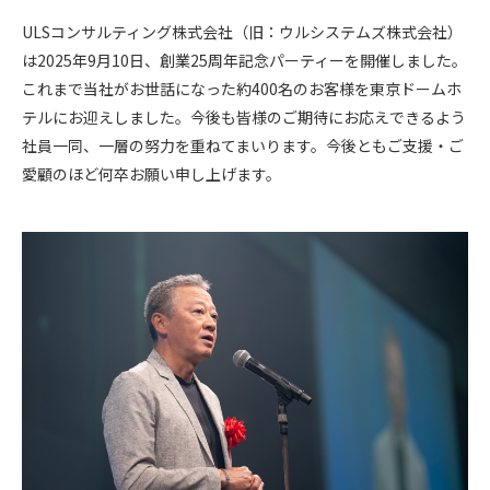
ULSコンサルティング株式会社（旧：ウルシステムズ株式会社）
は
2025
年
9
月
10
日、創業
25
周年記念パーティーを開催しました。
これまで当社がお世話になった約
400
名のお客様を東京ドームホ
テルにお迎えしました。今後も皆様のご期待にお応えできるよう
社員一同、一層の努力を重ねてまいります。今後ともご支援・ご
愛顧のほど何卒お願い申し上げます。