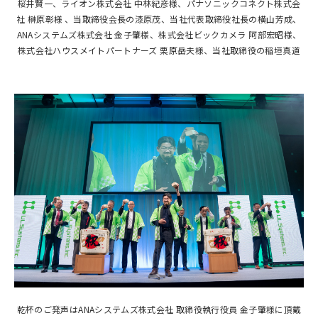
桜井賢一、ライオン株式会社 中林紀彦様、パナソニックコネクト株式会
社 榊原彰様 、当取締役会長の漆原茂、当社代表取締役社長の横山芳成、
ANA
システムズ株式会社 金子肇様、株式会社ビックカメラ 阿部宏昭様、
株式会社ハウスメイトパートナーズ 栗原岳夫様、当社取締役の稲垣真道
乾杯のご発声は
ANA
システムズ株式会社 取締役執行役員 金子肇様に頂戴