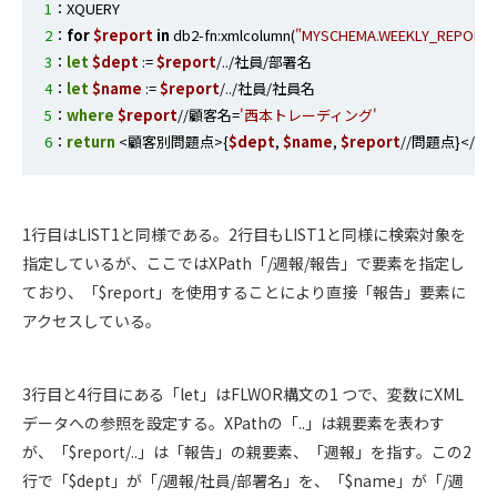
1
2
：
for
$report
in
 db2-fn:xmlcolumn(
"MYSCHEMA.WEEKLY_REPORT.
3
：
let
$dept
 := 
$report
4
：
let
$name
 := 
$report
5
：
where
$report
//顧客名=
'西本トレーディング'
6
：
return
 <顧客別問題点>{
$dept
, 
$name
, 
$report
1行目はLIST1と同様である。2行目もLIST1と同様に検索対象を
指定しているが、ここではXPath「/週報/報告」で要素を指定し
ており、「$report」を使用することにより直接「報告」要素に
アクセスしている。
3行目と4行目にある「let」はFLWOR構文の1 つで、変数にXML
データへの参照を設定する。XPathの「..」は親要素を表わす
が、「$report/..」は「報告」の親要素、「週報」を指す。この2
行で「$dept」が「/週報/社員/部署名」を、「$name」が「/週