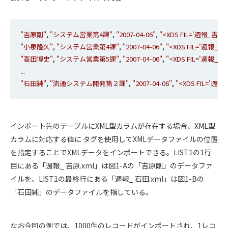
"吉原剛"
, 
"システム営業第4課"
, 
"2007-04-06"
, 
"<XDS FIL='週報_吉原.xm
"小泉隆久"
, 
"システム営業第4課"
, 
"2007-04-06"
, 
"<XDS FIL='週報_小泉.
"高田博史"
, 
"システム営業第5課"
, 
"2007-04-06"
, 
"<XDS FIL='週報_高田.
"石田純"
, 
"流通システム開発第２課"
, 
"2007-04-06"
, 
"<XDS FIL='週報_
インポート先のテーブルにXML型カラムが存在する場合、XML型
カラムに対応する値に
タグを使用してXMLデータファイルの位置
を指定することでXMLデータをインポートできる。LIST1の1行
目にある「週報_ 吉原.xml」は図1-Aの「吉原剛」のデータファ
イルを、LIST1の最終行にある「週報_ 石田.xml」は図1-Bの
「石田純」のデータファイルを指している。
なお今回の例では、1000件のレコードがインポートされ、1レコ