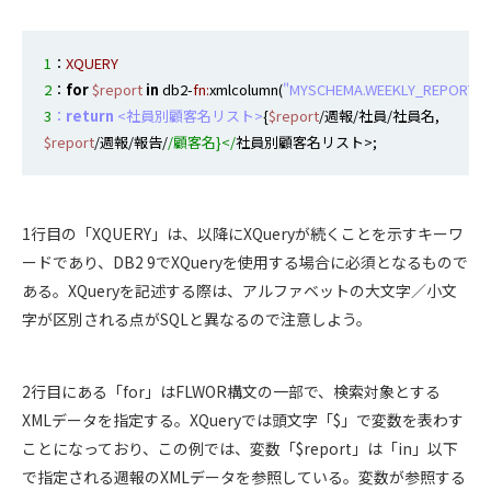
1
：
XQUERY
2
：
for
$report
in
 db2-
fn:
xmlcolumn(
"MYSCHEMA.WEEKLY_REPORT.R
3
：
return
 <社員別顧客名リスト>
{
$report
$report
/週報/報告/
/顧客名}</
1行目の「XQUERY」は、以降にXQueryが続くことを示すキーワ
ードであり、DB2 9でXQueryを使用する場合に必須となるもので
ある。XQueryを記述する際は、アルファベットの大文字／小文
字が区別される点がSQLと異なるので注意しよう。
2行目にある「for」はFLWOR構文の一部で、検索対象とする
XMLデータを指定する。XQueryでは頭文字「$」で変数を表わす
ことになっており、この例では、変数「$report」は「in」以下
で指定される週報のXMLデータを参照している。変数が参照する