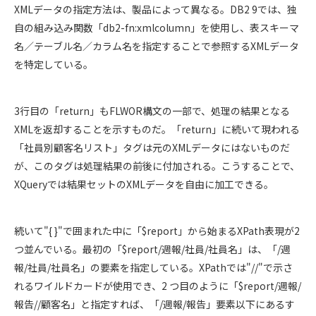
XMLデータの指定方法は、製品によって異なる。DB2 9では、独
自の組み込み関数「db2-fn:xmlcolumn」を使用し、表スキーマ
名／テーブル名／カラム名を指定することで参照するXMLデータ
を特定している。
3行目の「return」もFLWOR構文の一部で、処理の結果となる
XMLを返却することを示すものだ。「return」に続いて現われる
「社員別顧客名リスト」タグは元のXMLデータにはないものだ
が、このタグは処理結果の前後に付加される。こうすることで、
XQueryでは結果セットのXMLデータを自由に加工できる。
続いて"{ }"で囲まれた中に「$report」から始まるXPath表現が2
つ並んでいる。最初の「$report/週報/社員/社員名」は、「/週
報/社員/社員名」の要素を指定している。XPathでは"//"で示さ
れるワイルドカードが使用でき、2 つ目のように「$report/週報/
報告//顧客名」と指定すれば、「/週報/報告」要素以下にあるす